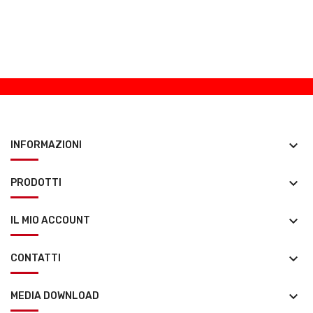
keyboard_arrow_down
INFORMAZIONI
keyboard_arrow_down
PRODOTTI
keyboard_arrow_down
IL MIO ACCOUNT
keyboard_arrow_down
CONTATTI
keyboard_arrow_down
MEDIA DOWNLOAD