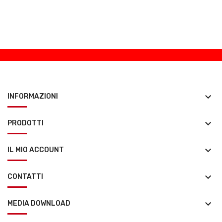
keyboard_arrow_down
INFORMAZIONI
keyboard_arrow_down
PRODOTTI
keyboard_arrow_down
IL MIO ACCOUNT
keyboard_arrow_down
CONTATTI
keyboard_arrow_down
MEDIA DOWNLOAD