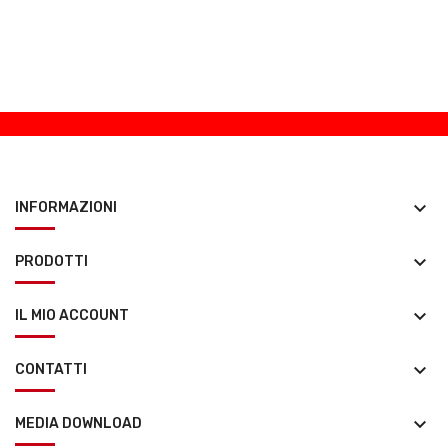
keyboard_arrow_down
INFORMAZIONI
keyboard_arrow_down
PRODOTTI
keyboard_arrow_down
IL MIO ACCOUNT
keyboard_arrow_down
CONTATTI
keyboard_arrow_down
MEDIA DOWNLOAD